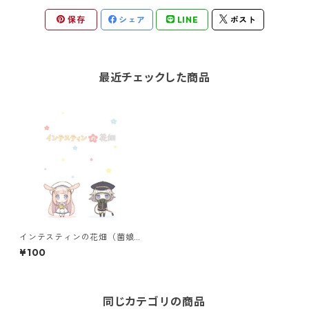
保存
シェア
LINE
ポスト
最近チェックした商品
インテスティンの花畑（菌娘
漫画）
¥100
同じカテゴリの商品