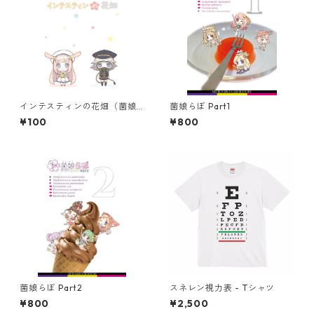
インテスティンの花畑（菌娘
菌娘らぼ Part1
漫画）
¥100
¥800
菌娘らぼ Part2
スネレン視力表 - Tシャツ
¥800
¥2,500