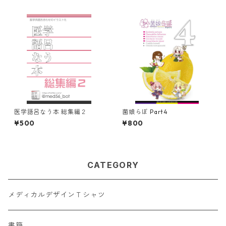
医学語呂なう本 総集編２
菌娘らぼ Part4
¥500
¥800
CATEGORY
メディカルデザインＴシャツ
書籍